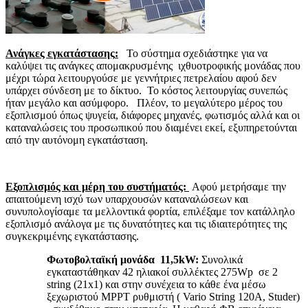
Ανάγκες εγκατάστασης
:
Το σύστημα σχεδιάστηκε για να
καλύψει τις ανάγκες απομακρυσμένης ιχθυοτροφικής μονάδας που
μέχρι τώρα λειτουργούσε με γεννήτριες πετρελαίου αφού δεν
υπάρχει σύνδεση με το δίκτυο. Το κόστος λειτουργίας συνεπώς
ήταν μεγάλο και ασύμφορο. Πλέον, το μεγαλύτερο μέρος του
εξοπλισμού όπως ψυγεία, διάφορες μηχανές, φωτισμός αλλά και οι
καταναλώσεις του προσωπικού που διαμένει εκεί, εξυπηρετούνται
από την αυτόνομη εγκατάσταση.
Εξοπλισμός και μέρη του συστήματός:
Αφού μετρήσαμε την
απαιτούμενη ισχύ των υπαρχουσών καταναλώσεων και
συνυπολογίσαμε τα μελλοντικά φορτία, επιλέξαμε τον κατάλληλο
εξοπλισμό ανάλογα με τις δυνατότητες και τις ιδιαιτερότητες της
συγκεκριμένης εγκατάστασης.
Φωτοβολταϊκή μονάδα 11,5kW
:
Συνολικά
εγκαταστάθηκαν 42 ηλιακοί συλλέκτες 275Wp σε 2
string (21x1) και στην συνέχεια το κάθε ένα μέσω
ξεχωριστού MPPT ρυθμιστή ( Vario String 120Α, Studer)