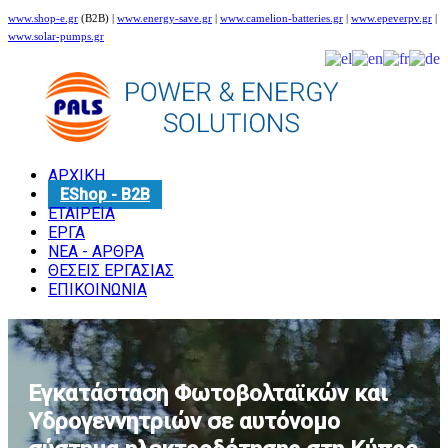
www.shop-e.gr
(B2B) |
www.energy-save.gr
|
www.camelion-batteries.gr
|
www.epeverpv.gr
|
www.solar-pumps.gr
ΑΡΧΙΚΗ
EShop - B2B
ΕΤΑΙΡΕΙΑ
ΕΡΓΑ
ΝΕΑ - ΑΡΘΡΑ
ΘΕΣΕΙΣ ΕΡΓΑΣΙΑΣ
ΕΠΙΚΟΙΝΩΝΙΑ
Εγκατάσταση Φωτοβολταϊκών και
Υδρογεννητριών σε αυτόνομο