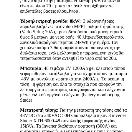
, συνδέθηκε στην μπαταρία. Η καθαρή ΦΒ επιφάνεια
είναι περίπου 70 τ.μ και τα πάνελ στηρίχθηκαν σε
επιδαπέδιες βάσεις αλουμίνιου .
Υδροηλεκτρική μονάδα
8
kW
:
3 υδρογενήτριες
παραλληλισμένες στον ιδιο MPPT ρυθμιστή φόρτισης
(Vario String 70A), τροφοδοτούνται από μανομετρικό
ύψος 6 μέτρων με νερό ροής 40 λίτρων/δευτερόλεπτο.
Συνολικά παράγουν περίπου 24kWh την ημέρα. Τον
χειμώνα ακόμα 3 θα τροφοδοτούνται παράγοντας την
διπλάσια ισχύ, ενώ μελλοντικά η παραγόμενη ισχύς θα
τετραπλασιαστεί όταν αντληθεί το νερό από τα 20μ.
Μπαταρία
:
48 τεμάχια 2V 1200Ah gel κλειστού τύπου
γεφυρώθηκαν κατάλληλα για να σχηματίσουν
μπαταρία
48V με συνολική χωρητικότητα 2400Αh. Το ρεύμα ,η
τάση , η φόρτιση και όλα τα στοιχεία που αφορούν την
λειτουργία της μπαταρίας καταγράφονται και ελέγχονται
μέσω ειδικού οργάνου ελέγχου (battery monitor) της
Studer
Μετατροπή τάσης:
Για την μετατροπή της τάσης από τα
48VDC στα 240VAC 50Ηz παραλληλίστηκαν 3 inverter
Studer XTH 6000-48 συνολικής τριφασικής ισχύος
15kVA. Τα Inverter διαθέτουν φορτιστή (300Α) και
αυτόματη μεταγωγή. Αλληλεπιδρούν με την γεννήτρια